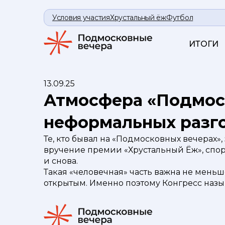
Условия участия
Хрустальный ёж
Футбол
ИТОГИ
13.09.25
Атмосфера «Подмоск
неформальных разг
Те, кто бывал на «Подмосковных вечерах»,
вручение премии «Хрустальный Ёж», спор
и снова.
Такая «человечная» часть важна не мень
открытым. Именно поэтому Конгресс назыв