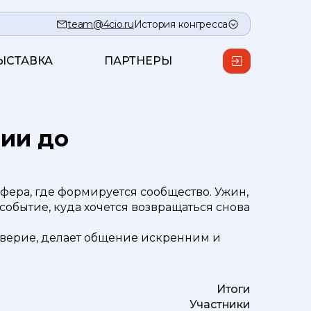
team@4cio.ru
История конгресса
ЫСТАВКА
ПАРТНЕРЫ
мии до
осфера, где формируется сообщество. Ужин,
обытие, куда хочется возвращаться снова
оверие, делает общение искренним и
Итоги
Участники