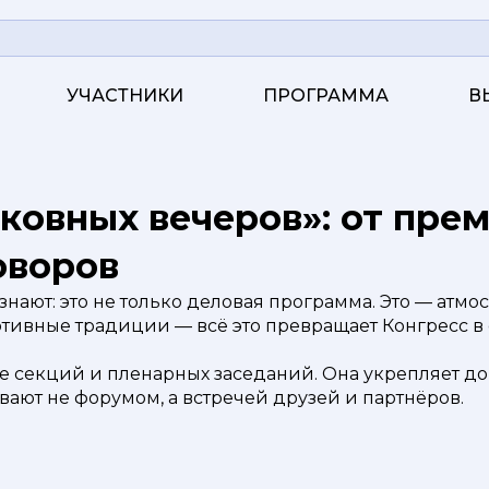
УЧАСТНИКИ
ПРОГРАММА
В
овных вечеров»: от пре
оворов
 знают: это не только деловая программа. Это — атм
тивные традиции — всё это превращает Конгресс в с
ше секций и пленарных заседаний. Она укрепляет д
ают не форумом, а встречей друзей и партнёров.